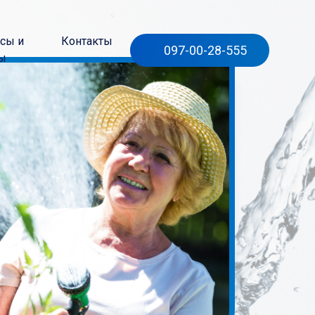
сы и
Контакты
097-00-28-555
ы