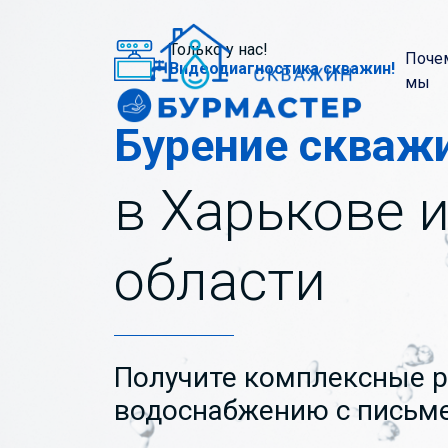
Только у нас!
Поче
Видеодиагностика скважин!
мы
Бурение скваж
в Харькове 
области
Получите комплексные 
водоснабжению с письме