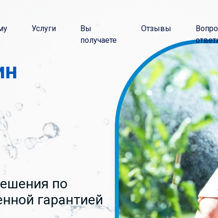
му
Услуги
Вы
Отзывы
Вопро
получаете
ответ
ин
и
решения по
нной гарантией